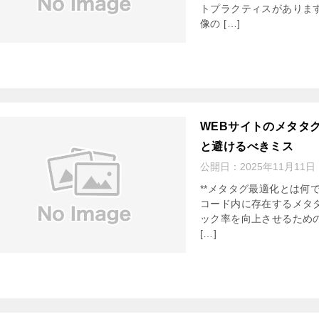
トプラクティスがあります
像の […]
WEBサイトのメタタ
と避けるべきミス
公開日：
2025年11月11日
**メタタグ最適化とは何で
コード内に存在するメタ
ック率を向上させるため
[…]