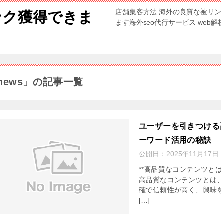
店舗集客方法 海外の良質な被リ
ンク獲得できま
ます海外seo代行サービス web
news」の記事一覧
ユーザーを引きつける
ーワード活用の秘訣
公開日：
2025年11月17日
**高品質なコンテンツと
高品質なコンテンツとは
確で信頼性が高く、興味
[…]