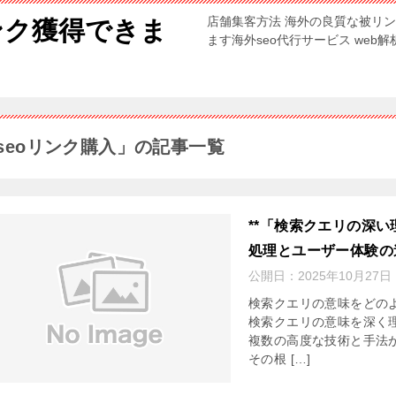
店舗集客方法 海外の良質な被リ
ンク獲得できま
ます海外seo代行サービス web
seoリンク購入」の記事一覧
**「検索クエリの深
処理とユーザー体験の進
公開日：
2025年10月27日
検索クエリの意味をどの
検索クエリの意味を深く
複数の高度な技術と手法
その根 […]