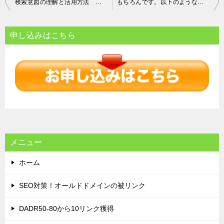
投
検索意図の理解と活用方法 情報収集から特定の答えを見つけるまで
もちろんです。以下のようなタイトルはいかがでしょうか？ 「利便性の真髄 日常生活とテクノロジーがもたらす新しい快適さ」
稿
ナ
申し込みはこちら
ビ
ゲ
ー
シ
ョ
ン
メニュー
ホーム
SEO対策！オールドドメインの被リンク
DADR50-80から10リンク獲得