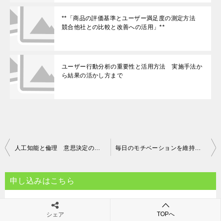
**「商品の評価基準とユーザー満足度の測定方法
競合他社との比較と改善への活用」**
ユーザー行動分析の重要性と活用方法 実施手法か
ら結果の活かし方まで
投
人工知能と倫理 意思決定のプロセスとその限界
毎日のモチベーションを維持する方法 持続可能な心のエネルギーとは？
稿
ナ
申し込みはこちら
ビ
ゲ
TOPへ
シェア