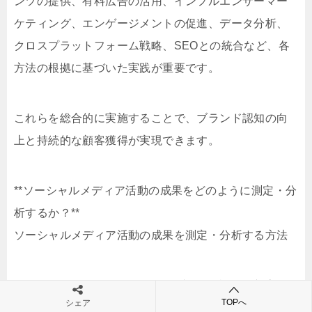
ンツの提供、有料広告の活用、インフルエンサーマー
ケティング、エンゲージメントの促進、データ分析、
クロスプラットフォーム戦略、SEOとの統合など、各
方法の根拠に基づいた実践が重要です。
これらを総合的に実施することで、ブランド認知の向
上と持続的な顧客獲得が実現できます。
**ソーシャルメディア活動の成果をどのように測定・分
析するか？**
ソーシャルメディア活動の成果を測定・分析する方法
ソーシャルメディアを活用してブランド認知や顧客獲
TOPへ
シェア
得を図る際、その活動の成果を的確に測定・分析する