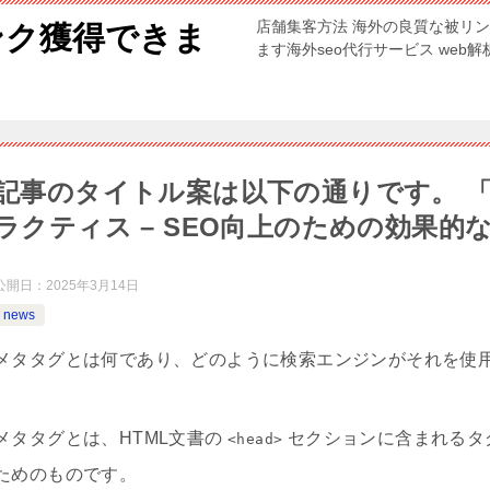
店舗集客方法 海外の良質な被リ
ンク獲得できま
ます海外seo代行サービス web
記事のタイトル案は以下の通りです。 
ラクティス – SEO向上のための効果的
公開日：
2025年3月14日
news
メタタグとは何であり、どのように検索エンジンがそれを使
メタタグとは、HTML文書の
セクションに含まれるタ
<head>
ためのものです。