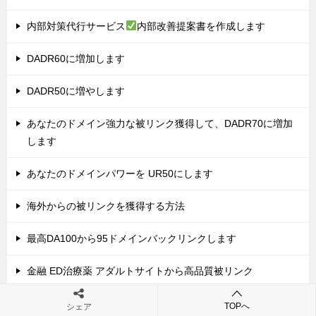
内部対策代行サービス
内部改善提案書を作成します
DADR60に増加します
DADR50に増やします
あなたのドメイン強力な被リンク獲得して、DADR70に増加
します
あなたのドメインパワーを UR50にします
海外からの被リンクを獲得する方法
最高DA100から95ドメインバックリンクします
金融 ED治療薬 アダルトサイトから高品質被リンク
オンラインカジノアフィリエイトサイトのSEO外部施策（被
TOPへ
シェア