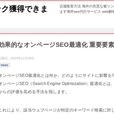
店舗集客方法 海外の良質な被リ
ンク獲得できま
ます海外seo代行サービス web
効果的なオンページSEO最適化 重要要
公開日：
2025年12月26日
news
オンページSEO最適化とは何か、どのようにサイトに影響を
オンページSEO（Search Engine Optimization
からの評価を高める手法を指します。
これにより、該当ウェブページが特定のキーワード検索に対