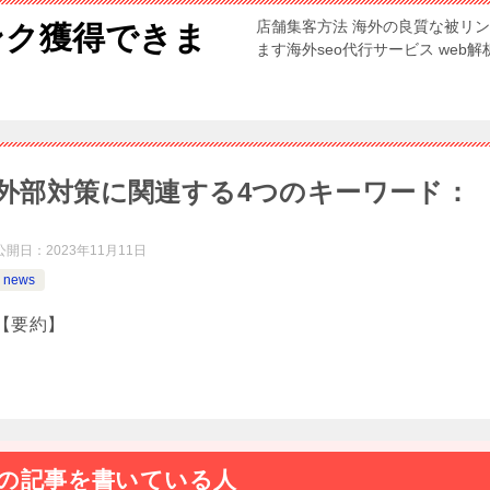
店舗集客方法 海外の良質な被リ
ンク獲得できま
ます海外seo代行サービス web
外部対策に関連する4つのキーワード：
公開日：
2023年11月11日
news
【要約】
の記事を書いている人