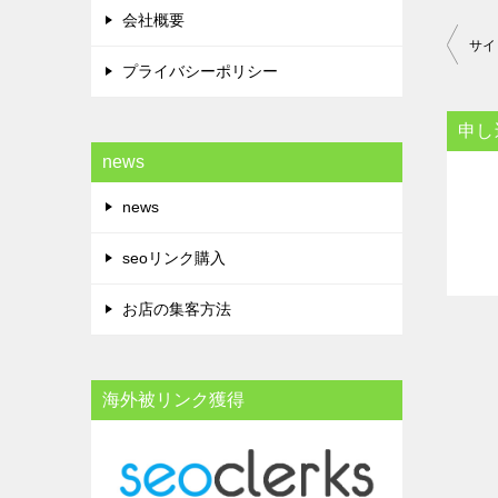
会社概要
投
サイ
プライバシーポリシー
稿
ナ
申し
ビ
news
ゲ
news
ー
シ
seoリンク購入
ョ
お店の集客方法
ン
海外被リンク獲得