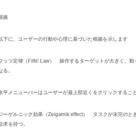
根拠
以下に、ユーザーの行動や心理に基づいた根拠を示します
フッツ定律（Fitts’ Law） 操作するターゲットが大き
なる。
水平メニューバーはユーザーが最上部近くをクリックするこ
ジーゲルニック効果（Zeigarnik effect） タスクが
欲求を持つ。