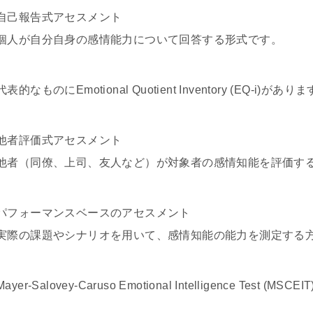
自己報告式アセスメント
個人が自分自身の感情能力について回答する形式です。
代表的なものにEmotional Quotient Inventory (EQ-i)があり
他者評価式アセスメント
他者（同僚、上司、友人など）が対象者の感情知能を評価す
パフォーマンスベースのアセスメント
実際の課題やシナリオを用いて、感情知能の能力を測定する
Mayer-Salovey-Caruso Emotional Intelligence Test (