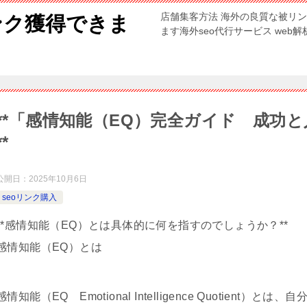
店舗集客方法 海外の良質な被リ
ンク獲得できま
ます海外seo代行サービス web
**「感情知能（EQ）完全ガイド 成功
**
公開日：
2025年10月6日
seoリンク購入
**感情知能（EQ）とは具体的に何を指すのでしょうか？**
感情知能（EQ）とは
感情知能（EQ Emotional Intelligence Quotie