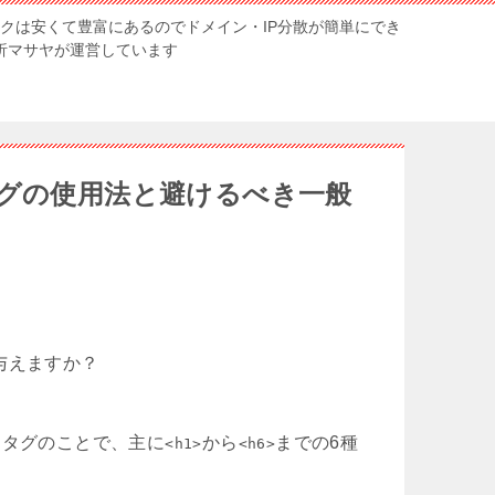
ンクは安くて豊富にあるのでドメイン・IP分散が簡単にでき
解析マサヤが運営しています
タグの使用法と避けるべき一般
与えますか？
るタグのことで、主に
から
までの6種
<h1>
<h6>