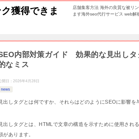
店舗集客方法 海外の良質な被リ
ンク獲得できま
ます海外seo代行サービス web
SEO内部対策ガイド 効果的な見出し
的なミス
公開日：
2026年4月28日
news
見出しタグとは何ですか、それらはどのようにSEOに影響を
見出しタグとは、HTMLで文章の構造を示すために使用され
類があります。